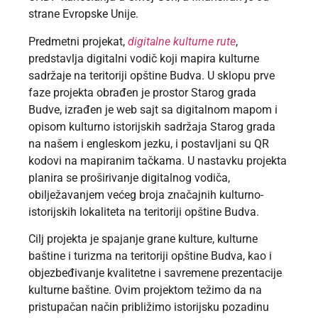
strane Evropske Unije.
Predmetni projekat,
digitalne kulturne rute
,
predstavlja digitalni vodič koji mapira kulturne
sadržaje na teritoriji opštine Budva. U sklopu prve
faze projekta obrađen je prostor Starog grada
Budve, izrađen je web sajt sa digitalnom mapom i
opisom kulturno istorijskih sadržaja Starog grada
na našem i engleskom jezku, i postavljani su QR
kodovi na mapiranim tačkama. U nastavku projekta
planira se proširivanje digitalnog vodiča,
obilježavanjem većeg broja značajnih kulturno-
istorijskih lokaliteta na teritoriji opštine Budva.
Cilj projekta je spajanje grane kulture, kulturne
baštine i turizma na teritoriji opštine Budva, kao i
objezbeđivanje kvalitetne i savremene prezentacije
kulturne baštine. Ovim projektom težimo da na
pristupačan način približimo istorijsku pozadinu